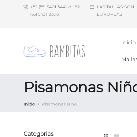
+52 (55) 5401 3441 ó +52
|
LAS TALLAS SON
(55) 5431 8396
EUROPEAS
Inicio
Malla
Pisamonas Niñ
Inicio
Pisamonas Niño
Categorias