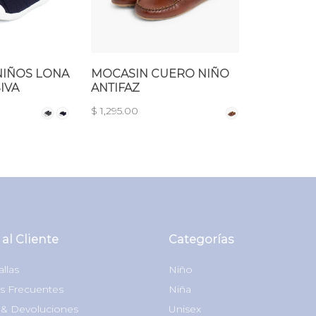
NIÑOS LONA
MOCASIN CUERO NIÑO
IVA
ANTIFAZ
$ 1,295.00
 al Cliente
Categorías
allas
Niño
s Frecuentes
Niña
& Devoluciones
Unisex