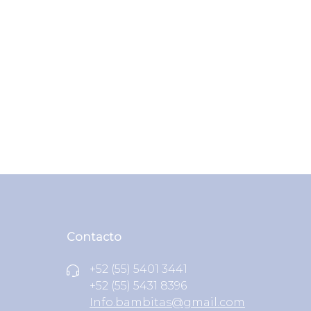
Contacto
+52 (55) 5401 3441
+52 (55) 5431 8396
Info.bambitas@gmail.com