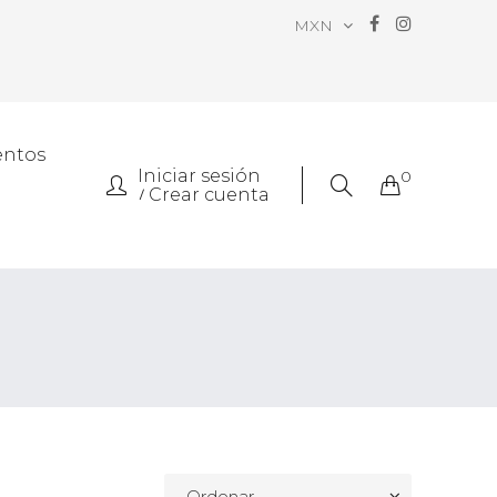
MXN
entos
Iniciar sesión
0
Crear cuenta