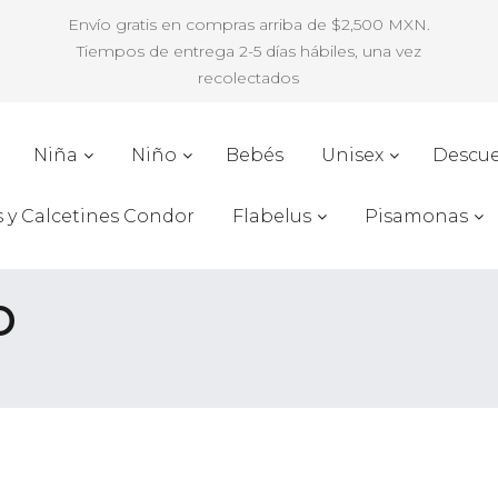
Envío gratis en compras arriba de $2,500 MXN.
Tiempos de entrega 2-5 días hábiles, una vez
recolectados
Niña
Niño
Bebés
Unisex
Descu
s y Calcetines Condor
Flabelus
Pisamonas
o