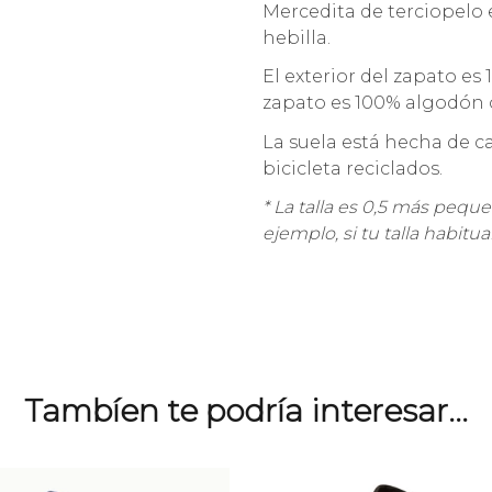
Mercedita de terciopelo e
hebilla.
El exterior del zapato es
zapato es 100% algodón 
La suela está hecha de c
bicicleta reciclados.
* La talla es 0,5 más peq
ejemplo, si tu talla habitua
Tambíen te podría interesar...