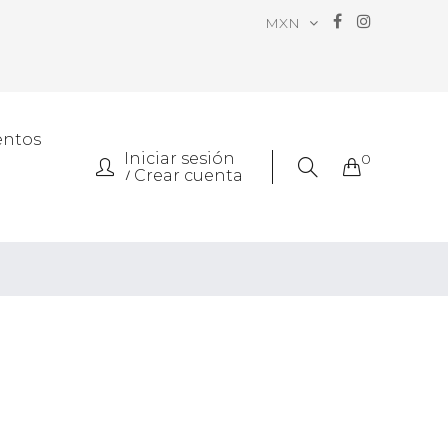
MXN
entos
Iniciar sesión
0
Crear cuenta