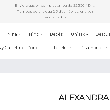
Envío gratis en compras arriba de $2,500 MXN.
Tiempos de entrega 2-5 días hábiles, una vez
recolectados
Niña
Niño
Bebés
Unisex
Descu
s y Calcetines Condor
Flabelus
Pisamonas
ALEXANDRA