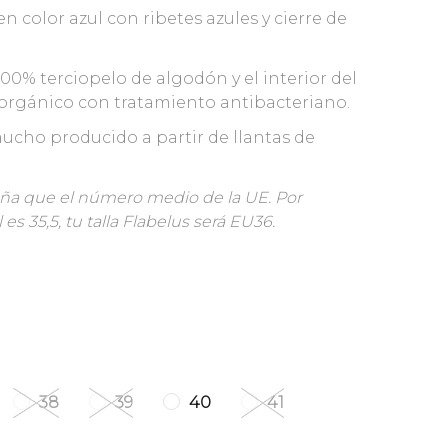
n color azul con ribetes azules y cierre de
 100% terciopelo de algodón y el interior del
orgánico con tratamiento antibacteriano.
aucho producido a partir de llantas de
ueña que el número medio de la UE. Por
l es 35,5, tu talla Flabelus será EU36.
38
39
40
41