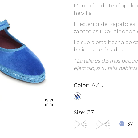
Mercedita de terciopelo e
hebilla.
El exterior del zapato es
zapato es 100% algodón 
La suela está hecha de c
bicicleta reciclados.
* La talla es 0,5 más peq
ejemplo, si tu talla habitua
AZUL
Color:
37
Size:
35
36
37