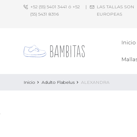
+52 (55) 5401 3441 ó +52
|
LAS TALLAS SON
(55) 5431 8396
EUROPEAS
Inicio
Malla
Inicio
Adulto Flabelus
ALEXANDRA
.