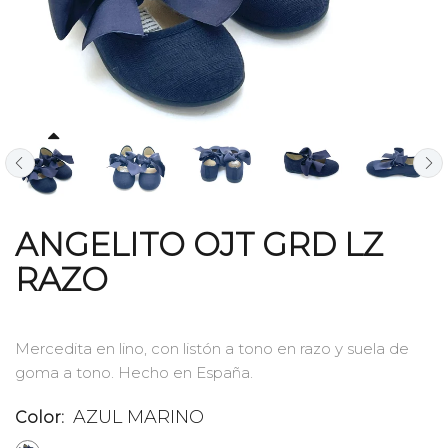
ANGELITO OJT GRD LZ
RAZO
Mercedita en lino, con listón a tono en razo y suela de
goma a tono. Hecho en España.
AZUL MARINO
Color: