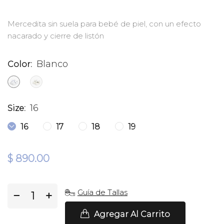
Mercedita sin suela para bebé de piel, con un efecto
nacarado y cierre de listón
Blanco
Color:
16
Size:
16
17
18
19
$ 890.00
Guía de Tallas
−
+
Agregar Al Carrito