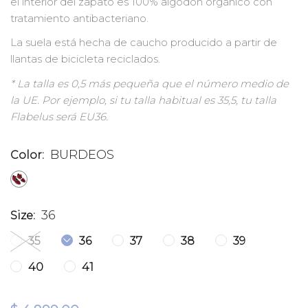
el interior del zapato es 100% algodón orgánico con
tratamiento antibacteriano.
La suela está hecha de caucho producido a partir de
llantas de bicicleta reciclados.
* La talla es 0,5 más pequeña que el número medio de
la UE. Por ejemplo, si tu talla habitual es 35,5, tu talla
Flabelus será EU36.
BURDEOS
Color:
36
Size:
35
36
37
38
39
40
41