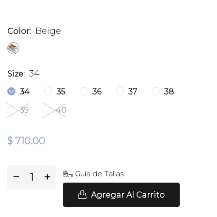
Beige
Color:
34
Size:
34
35
36
37
38
39
40
$ 710.00
Guía de Tallas
−
+
Agregar Al Carrito