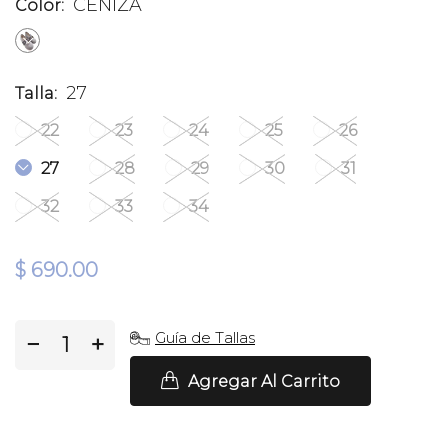
CENIZA
Color:
27
Talla:
22
23
24
25
26
27
28
29
30
31
32
33
34
$ 690.00
Guía de Tallas
−
+
Agregar Al Carrito