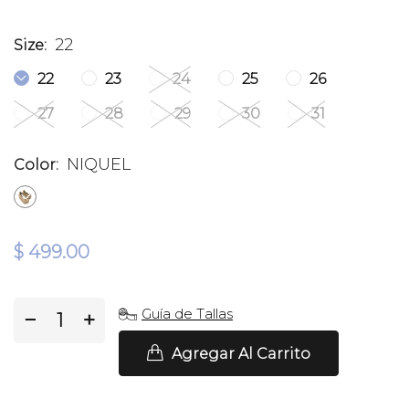
22
Size:
22
23
24
25
26
27
28
29
30
31
NIQUEL
Color:
$ 499.00
Guía de Tallas
−
+
Agregar Al Carrito