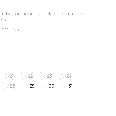
, traba con hebilla y suela de goma color
ña.
 CAMBIOS
O
21
22
23
24
28
29
30
31