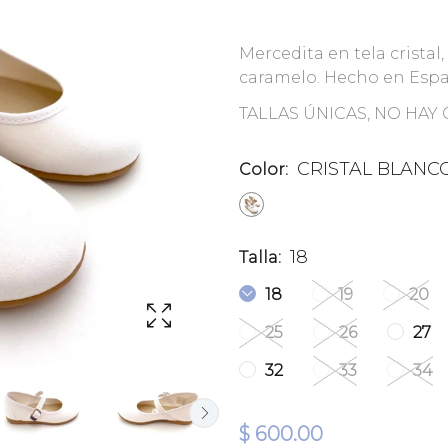
Mercedita en tela cristal
caramelo. Hecho en Espa
TALLAS ÚNICAS, NO HAY
CRISTAL BLANC
Color:
18
Talla:
18
19
20
25
26
27
32
33
34
$ 600.00