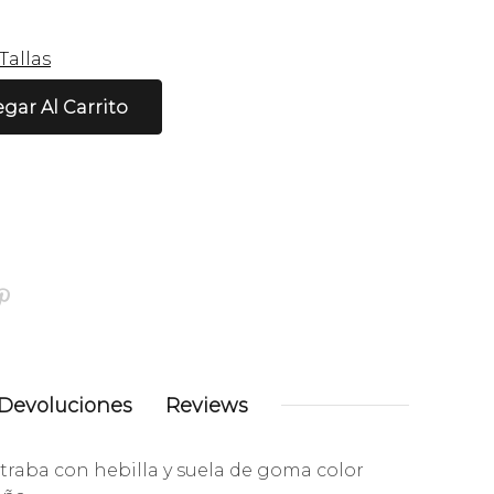
Tallas
gar Al Carrito
Devoluciones
Reviews
, traba con hebilla y suela de goma color