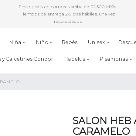
Envío gratis en compras arriba de $2,500 MXN.
Tiempos de entrega 2-5 días hábiles, una vez
recolectados
Niña
Niño
Bebés
Unisex
Descu
s y Calcetines Condor
Flabelus
Pisamonas
ARAMELO
SALON HEB 
CARAMELO