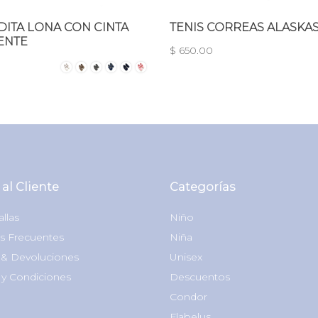
ITA LONA CON CINTA
TENIS CORREAS ALASKA
ENTE
$ 650.00
 al Cliente
Categorías
allas
Niño
s Frecuentes
Niña
& Devoluciones
Unisex
 y Condiciones
Descuentos
Condor
Flabelus