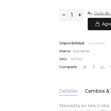
Guía de 
−
+
Agre
Disponibilidad:
¡Comprar!
Marca:
Bambitas
SKU:
10722C
Compartir:
Detalles
Cambios & 
Mercedita en tela cristal