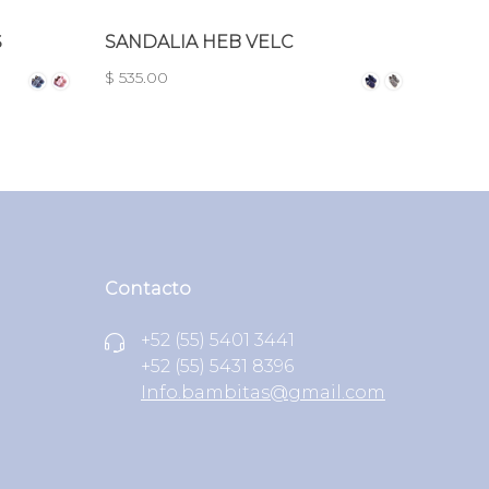
S
SANDALIA HEB VELC
BOTA
$ 535.00
$ 1,09
Contacto
+52 (55) 5401 3441
+52 (55) 5431 8396
Info.bambitas@gmail.com