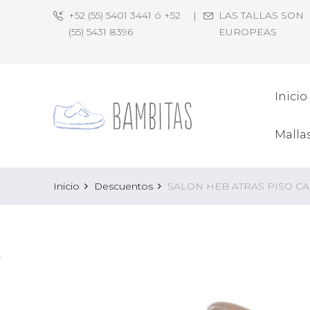
+52 (55) 5401 3441 ó +52
|
LAS TALLAS SON
(55) 5431 8396
EUROPEAS
Inicio
Malla
Inicio
Descuentos
SALON HEB ATRAS PISO C
.