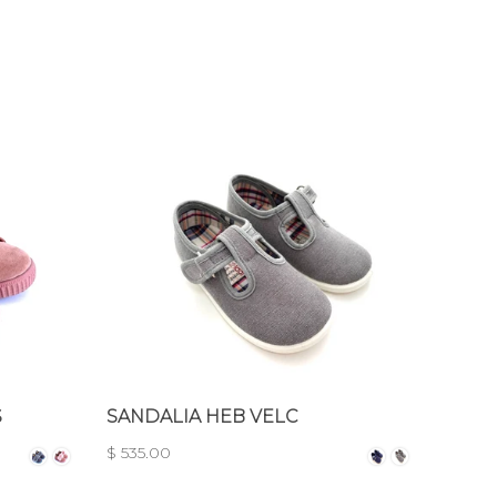
S
SANDALIA HEB VELC
BOTA
$ 535.00
$ 1,09