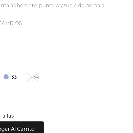
 cinta adherente, puntera y suela de goma a
 CAMBIOS
33
34
Tallas
gar Al Carrito