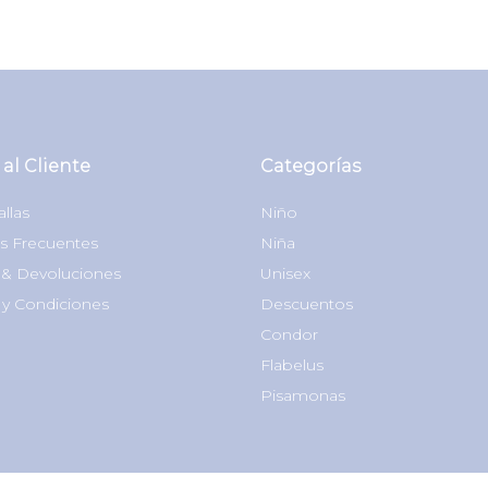
 al Cliente
Categorías
allas
Niño
s Frecuentes
Niña
& Devoluciones
Unisex
 y Condiciones
Descuentos
Condor
Flabelus
Pisamonas