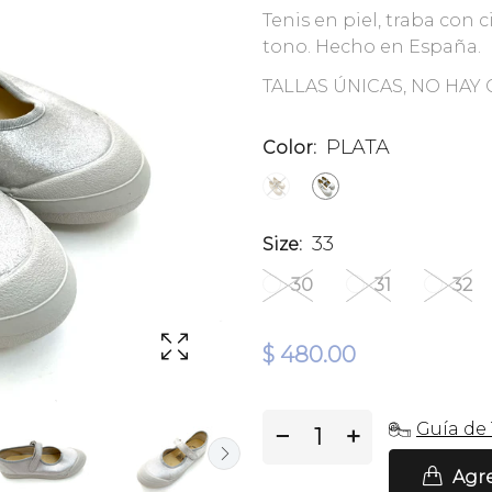
Tenis en piel, traba con
tono. Hecho en España.
TALLAS ÚNICAS, NO HAY
PLATA
Color:
33
Size:
30
31
32
$ 480.00
Guía de 
−
+
Agre