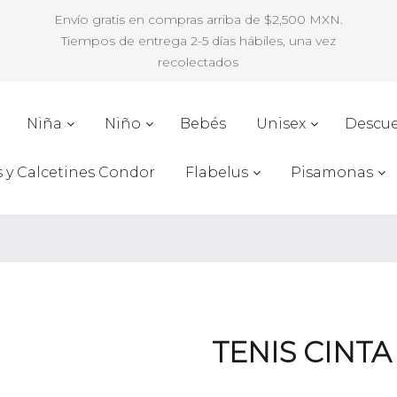
Envío gratis en compras arriba de $2,500 MXN.
Tiempos de entrega 2-5 días hábiles, una vez
recolectados
Niña
Niño
Bebés
Unisex
Descu
s y Calcetines Condor
Flabelus
Pisamonas
TENIS CINT