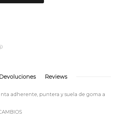
Devoluciones
Reviews
 cinta adherente, puntera y suela de goma a
 CAMBIOS