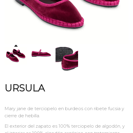
URSULA
Mary jane de terciopelo en burdeos con ribete fucsia y
cierre de hebilla.
El exterior del zapato es 100% terciopelo de algodón, y