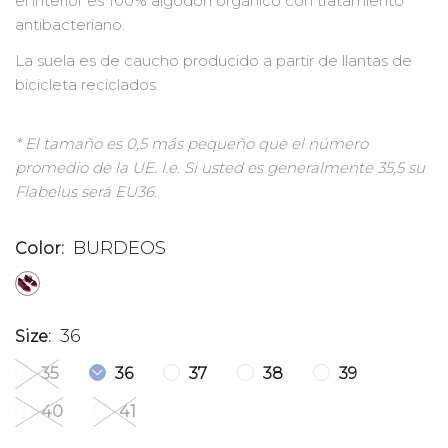
el interior es 100% algodón orgánico con tratamiento
antibacteriano.
La suela es de caucho producido a partir de llantas de
bicicleta reciclados.
* El tamaño es 0,5 más pequeño que el número
promedio de la UE. I.e. Si usted es generalmente 35,5 su
Flabelus será EU36.
BURDEOS
Color:
36
Size:
35
36
37
38
39
40
41