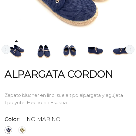
ALPARGATA CORDON
Zapato blucher en lino, suela tipo alpargata y agujeta
tipo yute. Hecho en España.
LINO MARINO
Color: