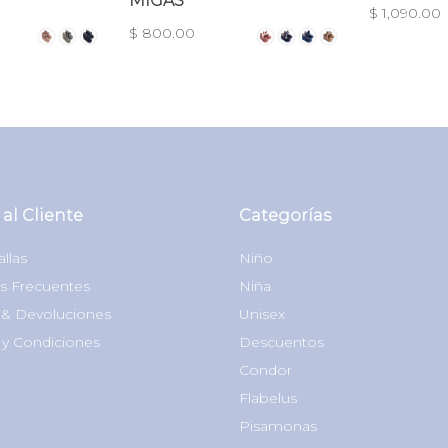
MIGAS
$ 1,090.00
$ 800.00
 al Cliente
Categorías
allas
Niño
s Frecuentes
Niña
& Devoluciones
Unisex
 y Condiciones
Descuentos
Condor
Flabelus
Pisamonas