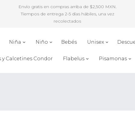
Envío gratis en compras arriba de $2,500 MXN.
Tiempos de entrega 2-5 días hábiles, una vez
recolectados
Niña
Niño
Bebés
Unisex
Descu
s y Calcetines Condor
Flabelus
Pisamonas