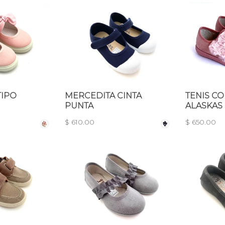
TIPO
MERCEDITA CINTA
TENIS C
PUNTA
ALASKAS
$ 610.00
$ 650.00