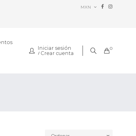
MXN
entos
Iniciar sesión
0
Crear cuenta