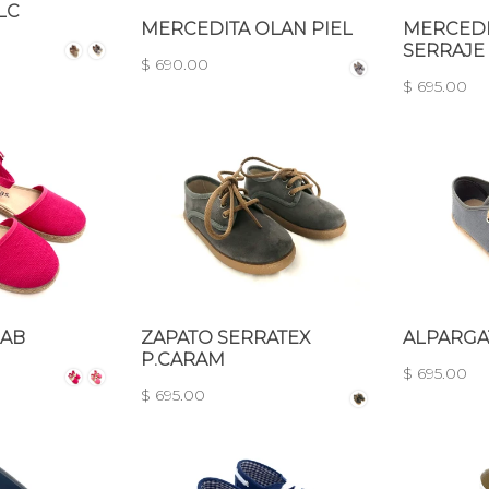
LC
MERCEDITA OLAN PIEL
MERCEDI
SERRAJE
$ 690.00
$ 695.00
 AB
ZAPATO SERRATEX
ALPARGA
P.CARAM
$ 695.00
$ 695.00