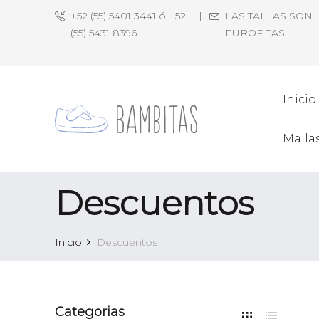
+52 (55) 5401 3441 ó +52
|
LAS TALLAS SON
(55) 5431 8396
EUROPEAS
Inicio
Malla
Descuentos
Inicio
Descuentos
Categorias